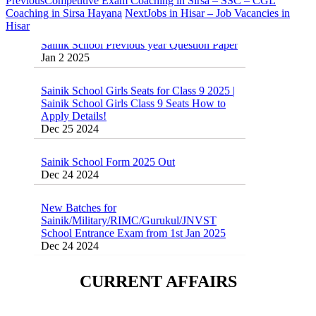
Previous
Competitive Exam Coaching in Sirsa – SSC – CGL
Coaching in Sirsa Hayana
Next
Jobs in Hisar – Job Vacancies in
Hisar
Sainik School Previous year Question Paper
Jan 2 2025
Sainik School Girls Seats for Class 9 2025 |
Sainik School Girls Class 9 Seats How to
Apply Details!
Dec 25 2024
Sainik School Form 2025 Out
Dec 24 2024
New Batches for
Sainik/Military/RIMC/Gurukul/JNVST
School Entrance Exam from 1st Jan 2025
Dec 24 2024
Sainik School (AISSEE) ,Military
School(RMS) ,RIMC Online Coaching
CURRENT AFFAIRS
Classes 95410-79129
Dec 24 2024