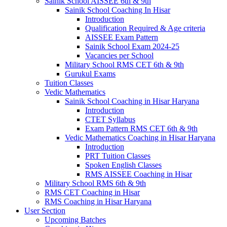
Sainik School AISSEE 6th & 9th
Sainik School Coaching In Hisar
Introduction
Qualification Required & Age criteria
AISSEE Exam Pattern
Sainik School Exam 2024-25
Vacancies per School
Military School RMS CET 6th & 9th
Gurukul Exams
Tuition Classes
Vedic Mathematics
Sainik School Coaching in Hisar Haryana
Introduction
CTET Syllabus
Exam Pattern RMS CET 6th & 9th
Vedic Mathematics Coaching in Hisar Haryana
Introduction
PRT Tuition Classes
Spoken English Classes
RMS AISSEE Coaching in Hisar
Military School RMS 6th & 9th
RMS CET Coaching in Hisar
RMS Coaching in Hisar Haryana
User Section
Upcoming Batches