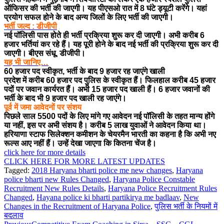
ऑफिसर की भर्ती की जाएगी। यह पीएसओ रात में 8 घंटे ड्यूटी करेंगे। यहां
प्रयोग सफल होने के बाद अन्य जिलों के लिए भर्ती की जाएगी।
भर्ती जल्द : डीजीपी
नई पॉलिसी पास होते ही भर्ती प्रक्रिया शुरू कर दी जाएगी। अभी करीब 6
हजार भर्तियां कर रहे हैं। यह पूरी होने के बाद नई भर्ती की प्रक्रिया शुरू कर दी
जाएगी। बीएस संधू, डीजीपी।
यह भी जानिए…
60 हजार पद स्वीकृत, भर्ती के बाद 9 हजार रह जाएंगे खाली
प्रदेश में करीब 60 हजार पद पुलिस के स्वीकृत हैं। फिलहाल करीब 45 हजार
पदों पर जवान कार्यरत हैं। अभी 15 हजार पद खाली हैं। 6 हजार जवानों की
भर्ती के बाद भी 9 हजार पद खाली रह जाएंगे।
पूर्व में जमा आवेदनों पर संशय
पिछले साल 5500 पदों के लिए मांगे गए आवेदन नई पॉलिसी के तहत मान्य होंगे
या नहीं, इस पर अभी संशय है। करीब 5 लाख युवाओं ने आवेदन किया था।
हरियाणा स्टाफ सिलेक्शन कमीशन के चेयरमैन भारती का कहना है कि अभी नए
रूल्स आए नहीं हैं। उन्हें देखा जाएगा कि कितना चेंज है।
click here for more details
CLICK HERE FOR MORE LATEST UPDATES
Tagged:
2018 Haryana bharti police me new changes
,
Haryana
police bharti new Rules Changed
,
Haryana Police Constable
Recruitment New Rules Details
,
Haryana Police Recruitment Rules
Changed
,
Hayana police ki bharti partikirya me badlaav
,
New
Changes in the Recruitment of Haryana Police
,
पुलिस भर्ती के नियमों में
बदलाव