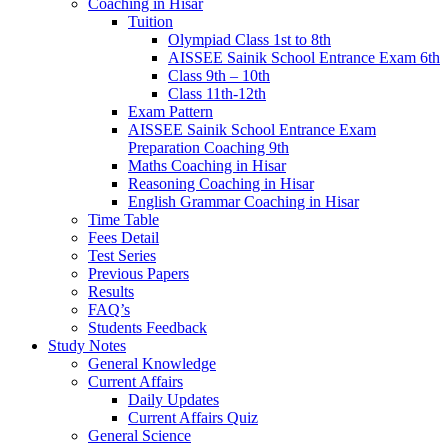
Coaching in Hisar
Tuition
Olympiad Class 1st to 8th
AISSEE Sainik School Entrance Exam 6th
Class 9th – 10th
Class 11th-12th
Exam Pattern
AISSEE Sainik School Entrance Exam
Preparation Coaching 9th
Maths Coaching in Hisar
Reasoning Coaching in Hisar
English Grammar Coaching in Hisar
Time Table
Fees Detail
Test Series
Previous Papers
Results
FAQ’s
Students Feedback
Study Notes
General Knowledge
Current Affairs
Daily Updates
Current Affairs Quiz
General Science