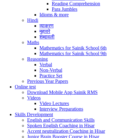
Reading Comprehension
Para Jumbles
Idioms & more
Hindi
व्याकरण
मुहावरे
शब्दावली
Maths
Mathematics for Sainik School 6th
Mathematics for Sainik School 9th
Reasoning
Verbal
Non-Verbal
Practice Set
Previous Year Papers
Online test
Download Mobile App Sainik RMS
Videos
Video Lectures
Interview Preparations
Skills Development
English and Communication Skills
Spoken English Coaching in Hisar
Accent neutralization Coaching in Hisar
Junior Brain Booster Course in Hisar