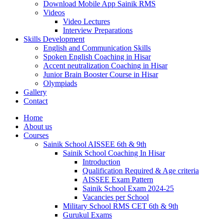
Download Mobile App Sainik RMS
Videos
Video Lectures
Interview Preparations
Skills Development
English and Communication Skills
Spoken English Coaching in Hisar
Accent neutralization Coaching in Hisar
Junior Brain Booster Course in Hisar
Olympiads
Gallery
Contact
Home
About us
Courses
Sainik School AISSEE 6th & 9th
Sainik School Coaching In Hisar
Introduction
Qualification Required & Age criteria
AISSEE Exam Pattern
Sainik School Exam 2024-25
Vacancies per School
Military School RMS CET 6th & 9th
Gurukul Exams