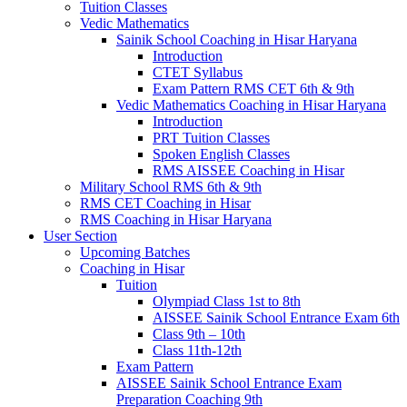
Tuition Classes
Vedic Mathematics
Sainik School Coaching in Hisar Haryana
Introduction
CTET Syllabus
Exam Pattern RMS CET 6th & 9th
Vedic Mathematics Coaching in Hisar Haryana
Introduction
PRT Tuition Classes
Spoken English Classes
RMS AISSEE Coaching in Hisar
Military School RMS 6th & 9th
RMS CET Coaching in Hisar
RMS Coaching in Hisar Haryana
User Section
Upcoming Batches
Coaching in Hisar
Tuition
Olympiad Class 1st to 8th
AISSEE Sainik School Entrance Exam 6th
Class 9th – 10th
Class 11th-12th
Exam Pattern
AISSEE Sainik School Entrance Exam
Preparation Coaching 9th