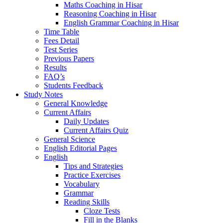
Maths Coaching in Hisar
Reasoning Coaching in Hisar
English Grammar Coaching in Hisar
Time Table
Fees Detail
Test Series
Previous Papers
Results
FAQ’s
Students Feedback
Study Notes
General Knowledge
Current Affairs
Daily Updates
Current Affairs Quiz
General Science
English Editorial Pages
English
Tips and Strategies
Practice Exercises
Vocabulary
Grammar
Reading Skills
Cloze Tests
Fill in the Blanks