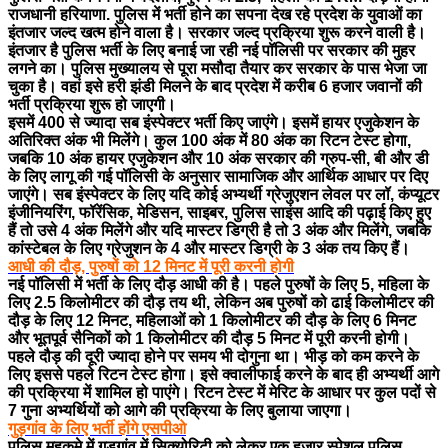
राजधानी हरियाणा. पुलिस में भर्ती होने का सपना देख रहे प्रदेश के युवाओं का
इंतजार जल्द खत्म होने वाला है। सरकार जल्द प्रक्रिया शुरू करने वाली है।
इंतजार है पुलिस भर्ती के लिए बनाई जा रही नई पॉलिसी पर सरकार की मुहर
लगने का। पुलिस मुख्यालय से पूरा मसौदा तैयार कर सरकार के पास भेजा जा
चुका है। वहां इसे हरी झंडी मिलने के बाद प्रदेश में करीब 6 हजार जवानों की
भर्ती प्रक्रिया शुरू हो जाएगी।
इसमें 400 से ज्यादा सब इंस्पेक्टर भर्ती किए जाएंगे। इसमें हायर एजुकेशन के
अतिरिक्त अंक भी मिलेंगे। कुल 100 अंक में 80 अंक का रिटन टेस्ट होगा,
जबकि 10 अंक हायर एजुकेशन और 10 अंक सरकार की ग्रुप-सी, बी और डी
के लिए लागू की गई पॉलिसी के अनुसार सामाजिक और आर्थिक आधार पर दिए
जाएंगे। सब इंस्पेक्टर के लिए यदि कोई अभ्यर्थी ग्रेजुएशन लेवल पर लॉ, कंप्यूटर
इंजीनियरिंग, फॉरेंसिक, मेडिसन, साइबर, पुलिस साइंस आदि की पढ़ाई किए हुए
हैं तो उसे 4 अंक मिलेंगे और यदि मास्टर डिग्री है तो 3 अंक और मिलेंगे, जबकि
कांस्टेबल के लिए ग्रेजुशन के 4 और मास्टर डिग्री के 3 अंक तय किए हैं।
आधी की दौड़, पुरुषों को 12 मिनट में पूरी करनी होगी
नई पॉलिसी में भर्ती के लिए दौड़ आधी की है। पहले पुरुषों के लिए 5, महिला के
लिए 2.5 किलोमीटर की दौड़ तय थी, लेकिन अब पुरुषों को ढाई किलोमीटर की
दौड़ के लिए 12 मिनट, महिलाओं को 1 किलोमीटर की दौड़ के लिए 6 मिनट
और भूतपूर्व सैनिकों को 1 किलोमीटर की दौड़ 5 मिनट में पूरी करनी होगी।
पहले दौड़ की दूरी ज्यादा होने पर समय भी दोगुना था। भीड़ को कम करने के
लिए इससे पहले रिटन टेस्ट होगा। इसे क्वालीफाई करने के बाद ही अभ्यर्थी आगे
की प्रक्रिया में शामिल हो पाएंगे। रिटन टेस्ट में मेरिट के आधार पर कुल पदों से
7 गुना अभ्यर्थियों को आगे की प्रक्रिया के लिए बुलाया जाएगा।
गुड़गांव के लिए भर्ती होंगे एसपीओ
पुलिस महकमे में गुड़गांव में सिक्योरिटी को लेकर एक हजार स्पेशल पुलिस