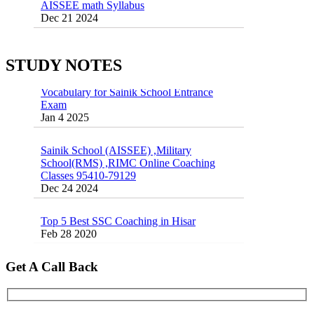
Dec 21 2024
55 Most Important Idioms for Competitive
Exams
16 August 2016 Important Current affairs
Jan 16 2025
Oct 26 2024
STUDY NOTES
Vocabulary for Sainik School Entrance
Exam
Jan 4 2025
Sainik School (AISSEE) ,Military
School(RMS) ,RIMC Online Coaching
Classes 95410-79129
Dec 24 2024
Top 5 Best SSC Coaching in Hisar
Feb 28 2020
Quick Revision Notes of Static G.K Part-8
Get A Call Back
Feb 27 2019