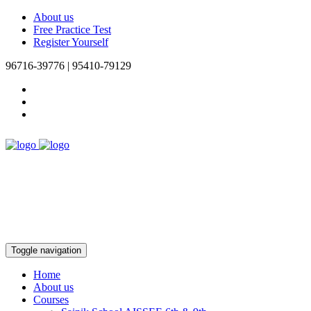
About us
Free Practice Test
Register Yourself
96716-39776 | 95410-79129
Toggle navigation
Home
About us
Courses