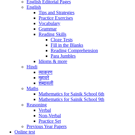
English Editorial Pages
English
Tips and Strategies
Practice Exercises
Vocabulary
Grammar
Reading Skills
Cloze Tests
Fill in the Blanks
Reading Comprehension
Para Jumbles
Idioms & more
Hindi
व्याकरण
मुहावरे
शब्दावली
Maths
Mathematics for Sainik School 6th
Mathematics for Sainik School 9th
Reasoning
Verbal
Non-Verbal
Practice Set
Previous Year Papers
Online test