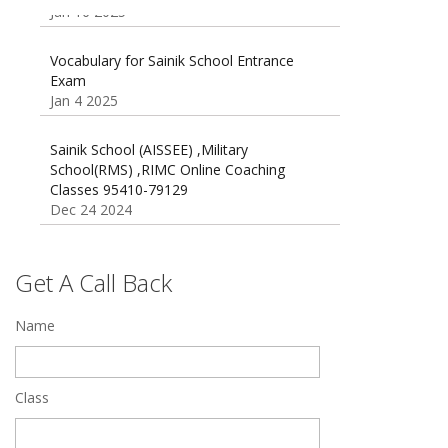
Oct 26 2024
Vocabulary for Sainik School Entrance
Exam
Jan 4 2025
Sainik School (AISSEE) ,Military
School(RMS) ,RIMC Online Coaching
Classes 95410-79129
Dec 24 2024
Top 5 Best SSC Coaching in Hisar
Feb 28 2020
Get A Call Back
Quick Revision Notes of Static G.K Part-8
Name
Feb 27 2019
Class