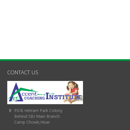
CONTACT US
95/B Hetram Park Colony
Behind SBI Main Branch
Camp Chowk,Hisar