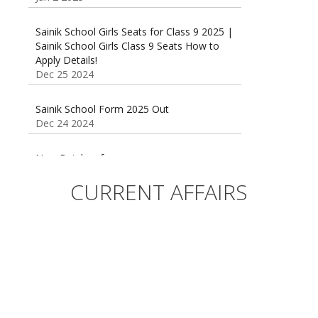
Sainik School Girls Seats for Class 9 2025 |
Sainik School Girls Class 9 Seats How to
Apply Details!
Dec 25 2024
Sainik School Form 2025 Out
Dec 24 2024
New Batches for
Sainik/Military/RIMC/Gurukul/JNVST School
Entrance Exam from 1st Jan 2025
CURRENT AFFAIRS
Dec 24 2024
Sainik School (AISSEE) ,Military
School(RMS) ,RIMC Online Coaching
Classes 95410-79129
Dec 24 2024