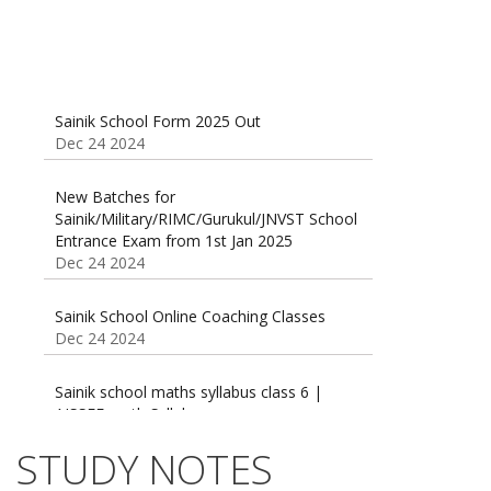
Sainik School Form 2025 Out
Dec 24 2024
New Batches for
Sainik/Military/RIMC/Gurukul/JNVST School
Entrance Exam from 1st Jan 2025
Dec 24 2024
Sainik School Online Coaching Classes
Dec 24 2024
Sainik school maths syllabus class 6 |
AISSEE math Syllabus
Dec 21 2024
55 Most Important Idioms for Competitive
STUDY NOTES
Exams
16 August 2016 Important Current affairs
Jan 16 2025